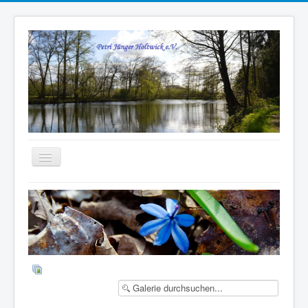
Navigation
an/aus
Aktuelles
über uns
Gewässer
Termine
Bilder
Mitglied werden