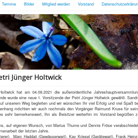
Termine
Bilder
Mitglied werden
Vorstand
Datenschutzerkläru
tri Jünger Holtwick
Holtwick hat am 04.09.2021 die außerordentliche Jahreshauptversammlun
nde wurde eine neue 1. Vorsitzende der Petri Jünger Holtwick gewählt. Sand
auf unserem Weg begleiten und wir wünschen Ihr viel Erfolg und viel Spaß be
menhang möchten wir auch nochmals den Vorgänger Raimund Kruse für sein
es sehr bemerkenswert, Ihn als Beisitzer weiterhin im Vorstand begrüßen z
uns, auf eigenen Wunsch, von Marius Thume und Dennis Fröse verabschiedet
enarbeit der letzten Jahre.
erer), Marc Haddaji (Gewässerwart), Kay Kriesel (Gerätewart), Frank Heinz