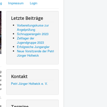
ng
Impressum
Login
Letzte Beiträge
Vorbereitungskurse zur
Angelprüfung
Schnupperangeln 2023
Zeltlager der
Jugendgruppe 2023
Erfolgreiche Jungangler
Neue Vorsitzende der Petri
Jünger Holtwick
g
ra
Kontakt
i
Petri Jünger Holtwick e. V.
e
u
.
e
Termine