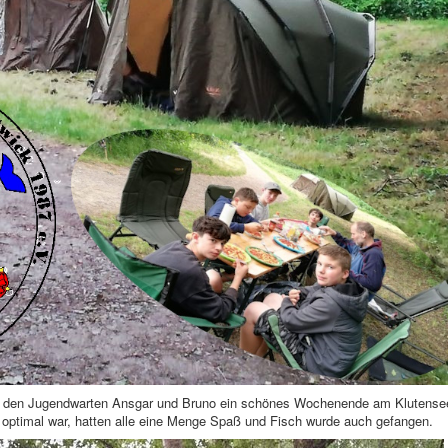
t den Jugendwarten Ansgar und Bruno ein schönes Wochenende am Klutense
 optimal war, hatten alle eine Menge Spaß und Fisch wurde auch gefangen.