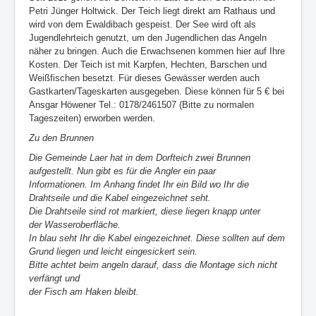
Petri Jünger Holtwick. Der Teich liegt direkt am Rathaus und
Vorstand
wird von dem Ewaldibach gespeist. Der See wird oft als
Jugendlehrteich genutzt, um den Jugendlichen das Angeln
Datenschutzerklärung
näher zu bringen. Auch die Erwachsenen kommen hier auf Ihre
Kosten. Der Teich ist mit Karpfen, Hechten, Barschen und
Impressum
Weißfischen besetzt. Für dieses Gewässer werden auch
Gastkarten/Tageskarten ausgegeben. Diese können für 5 € bei
Login
Ansgar Höwener Tel.: 0178/2461507 (Bitte zu normalen
Tageszeiten) erworben werden.
Zu den Brunnen
Die Gemeinde Laer hat in dem Dorfteich zwei Brunnen
aufgestellt. Nun gibt es für die Angler ein paar
Informationen.
Im Anhang findet Ihr ein Bild wo Ihr die
Drahtseile und die Kabel eingezeichnet seht.
Die Drahtseile sind rot markiert, diese liegen knapp unter
der Wasseroberfläche.
In blau seht Ihr die Kabel eingezeichnet. Diese sollten auf dem
Grund liegen und leicht eingesickert sein.
Bitte achtet beim angeln darauf, dass die Montage sich nicht
verfängt und
der Fisch am Haken bleibt.